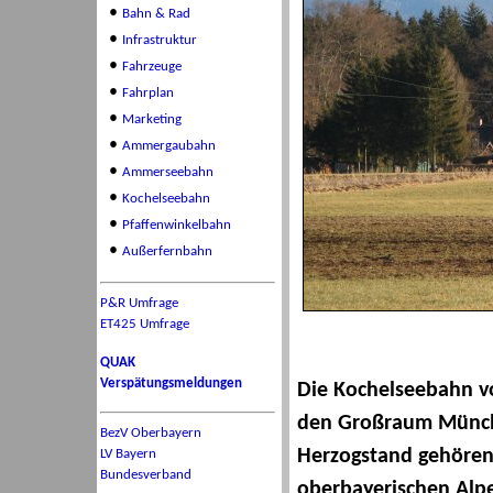
•
Bahn & Rad
•
Infrastruktur
•
Fahrzeuge
•
Fahrplan
•
Marketing
•
Ammergaubahn
•
Ammerseebahn
•
Kochelseebahn
•
Pfaffenwinkelbahn
•
Außerfernbahn
P&R Umfrage
ET425 Umfrage
QUAK
Verspätungsmeldungen
Die Kochelseebahn vo
den Großraum Münch
BezV Oberbayern
Herzogstand gehören 
LV Bayern
Bundesverband
oberbayerischen Alp