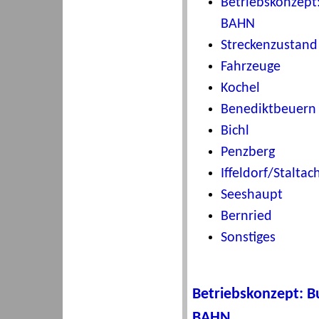
Betriebskonzept
BAHN
Streckenzusta
Fahrzeuge
Kochel
Benediktbeuern
Bichl
Penzberg
Iffeldorf/Staltac
Seeshaupt
Bernried
Sonstiges
Betriebskonzept: B
BAHN