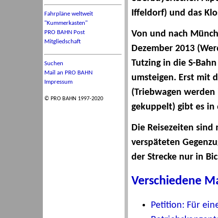
Iffeldorf) und das Kl
Fahrpläne weltweit
"Kummerkasten"
PRO BAHN Post
Von und nach Münch
Mitgliedschaft
Dezember 2013 (Werd
Tutzing in die S-Bah
Suchen
Mail an PRO BAHN
umsteigen. Erst mit 
Impressum
(Triebwagen werden 
© PRO BAHN 1997-2020
gekuppelt) gibt es in
Die Reisezeiten sind
verspäteten Gegenzug
der Strecke nur in Bi
Verschiedene Ma
Petition: Für ei