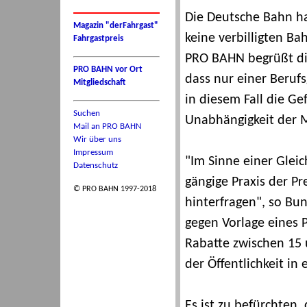
Die Deutsche Bahn ha
Magazin "derFahrgast"
keine verbilligten B
Fahrgastpreis
PRO BAHN begrüßt die
PRO BAHN vor Ort
dass nur einer Beruf
Mitgliedschaft
in diesem Fall die Ge
Suchen
Unabhängigkeit der M
Mail an PRO BAHN
Wir über uns
Impressum
"Im Sinne einer Glei
Datenschutz
gängige Praxis der Pr
© PRO BAHN 1997-2018
hinterfragen", so Bu
gegen Vorlage eines 
Rabatte zwischen 15 
der Öffentlichkeit in
Es ist zu befürchten, 