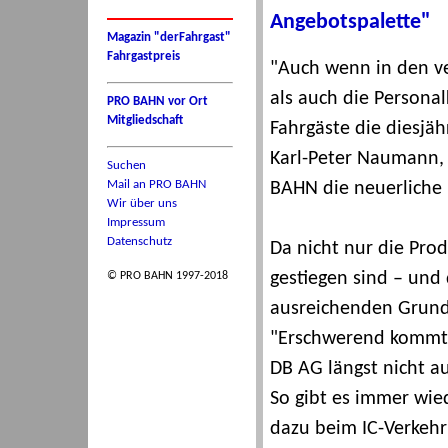
Angebotspalette"
Magazin "derFahrgast"
Fahrgastpreis
"Auch wenn in den ve
als auch die Personal
PRO BAHN vor Ort
Mitgliedschaft
Fahrgäste die diesjä
Karl-Peter Naumann,
Suchen
Mail an PRO BAHN
BAHN die neuerliche 
Wir über uns
Impressum
Datenschutz
Da nicht nur die Pro
gestiegen sind – un
© PRO BAHN 1997-2018
ausreichenden Grund 
"Erschwerend kommt n
DB AG längst nicht a
So gibt es immer wied
dazu beim IC-Verkehr