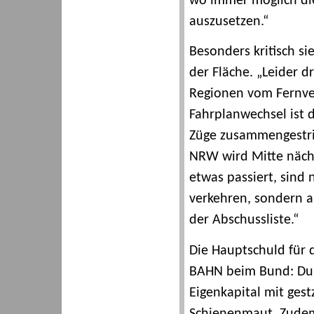
wo immer möglich di
auszusetzen.“
Besonders kritisch s
der Fläche. „Leider d
Regionen vom Fernverk
Fahrplanwechsel ist 
Züge zusammengestric
NRW wird Mitte nächs
etwas passiert, sind n
verkehren, sondern au
der Abschussliste.“
Die Hauptschuld für 
BAHN beim Bund: Dur
Eigenkapital mit gest
Schienenmaut. Zudem