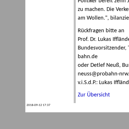
Politiker bereit zehn
zu machen. Die Verke
am Wollen.", bilanzi
Rückfragen bitte an
Prof. Dr. Lukas Ifflä
Bundesvorsitzender, T
bahn.de
oder Detlef Neuß, Bun
neuss@probahn-nrw
v.i.S.d.P.: Lukas Ifflän
Zur Übersicht
2018-09-12 17:37