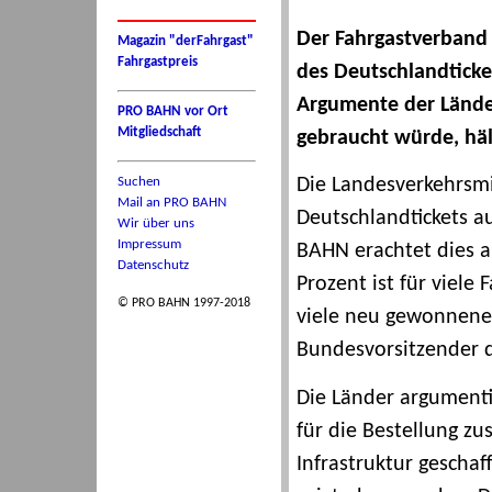
Der Fahrgastverband 
Magazin "derFahrgast"
Fahrgastpreis
des Deutschlandticket
Argumente der Länder
PRO BAHN vor Ort
Mitgliedschaft
gebraucht würde, häl
Suchen
Die Landesverkehrsmi
Mail an PRO BAHN
Deutschlandtickets a
Wir über uns
Impressum
BAHN erachtet dies a
Datenschutz
Prozent ist für viele
© PRO BAHN 1997-2018
viele neu gewonnenen 
Bundesvorsitzender 
Die Länder argumenti
für die Bestellung zu
Infrastruktur geschaf