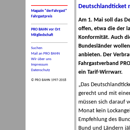
Deutschlandticket m
Magazin "derFahrgast"
Fahrgastpreis
Am 1. Mai soll das D
offen, etwa die der l
PRO BAHN vor Ort
Mitgliedschaft
Konformität. Auch die
Bundesländer wollen
Suchen
Mail an PRO BAHN
anbieten. Der Verbra
Wir über uns
Fahrgastverband PRO
Impressum
Datenschutz
ein Tarif-Wirrwarr.
© PRO BAHN 1997-2018
„Das Deutschlandtick
gerecht und mit eine
müssen sich darauf v
Monat kein Lockangeb
Empfehlung des Bunde
Bund und Ländern jä