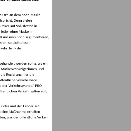
 Der Verband mahnt eine
ige Ort, an dem noch Maske
ntspricht. Denn vielen
tiker auf Volksfesten in
d jeder ohne Maske im
r. Kann man noch argumentieren,
ben, so läuft diese
kehr Teil – der
ehandelt werden sollte, als ein
er Maskenverweigerinnen und -
die Regierung hier die
ffentliche Verkehr wäre
nd der Verkehrswende.“ PRO
entlichen Verkehr gelten soll,
 Bundes und der Länder auf
st eine Maßnahme erhalten
en, war der öffentliche Verkehr