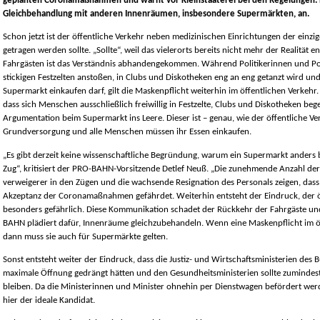
geplanten Coronamaßnahmen und warnt vor Kleinstaaterei bei den Regelungen.
Gleichbehandlung mit anderen Innenräumen, insbesondere Supermärkten, an.
Schon jetzt ist der öffentliche Verkehr neben medizinischen Einrichtungen der einz
getragen werden sollte. „Sollte“, weil das vielerorts bereits nicht mehr der Realität e
Fahrgästen ist das Verständnis abhandengekommen. Während Politikerinnen und Poli
stickigen Festzelten anstoßen, in Clubs und Diskotheken eng an eng getanzt wird un
Supermarkt einkaufen darf, gilt die Maskenpflicht weiterhin im öffentlichen Verkeh
dass sich Menschen ausschließlich freiwillig in Festzelte, Clubs und Diskotheken bege
Argumentation beim Supermarkt ins Leere. Dieser ist – genau, wie der öffentliche Ver
Grundversorgung und alle Menschen müssen ihr Essen einkaufen.
„Es gibt derzeit keine wissenschaftliche Begründung, warum ein Supermarkt anders b
Zug“, kritisiert der PRO-BAHN-Vorsitzende Detlef Neuß. „Die zunehmende Anzahl d
verweigerer in den Zügen und die wachsende Resignation des Personals zeigen, dass 
Akzeptanz der Coronamaßnahmen gefährdet. Weiterhin entsteht der Eindruck, der ö
besonders gefährlich. Diese Kommunikation schadet der Rückkehr der Fahrgäste u
BAHN plädiert dafür, Innenräume gleichzubehandeln. Wenn eine Maskenpflicht im öff
dann muss sie auch für Supermärkte gelten.
Sonst entsteht weiter der Eindruck, dass die Justiz- und Wirtschaftsministerien des
maximale Öffnung gedrängt hätten und den Gesundheitsministerien sollte zuminde
bleiben. Da die Ministerinnen und Minister ohnehin per Dienstwagen befördert werd
hier der ideale Kandidat.