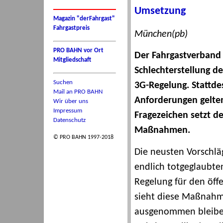
Umsetzung
Magazin "derFahrgast"
Fahrgastpreis
München(pb)
PRO BAHN vor Ort
Der Fahrgastverband 
Mitgliedschaft
Schlechterstellung de
Suchen
3G-Regelung. Stattde
Mail an PRO BAHN
Anforderungen gelten
Wir über uns
Impressum
Fragezeichen setzt d
Datenschutz
Maßnahmen.
© PRO BAHN 1997-2018
Die neusten Vorschlä
endlich totgeglaubte
Regelung für den öff
sieht diese Maßnahme
ausgenommen bleiben