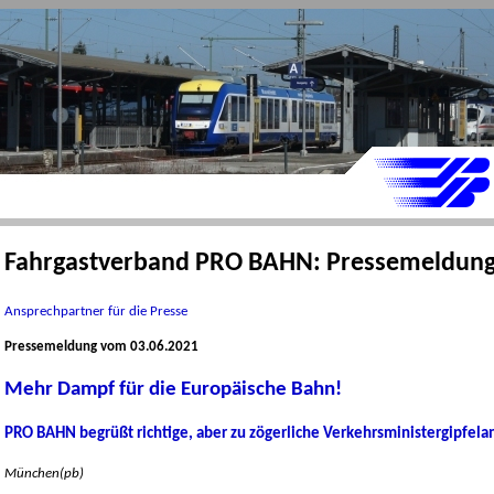
Fahrgastverband PRO BAHN: Pressemeldun
Ansprechpartner für die Presse
Pressemeldung vom 03.06.2021
Mehr Dampf für die Europäische Bahn!
PRO BAHN begrüßt richtige, aber zu zögerliche Verkehrsministergipfel
München(pb)