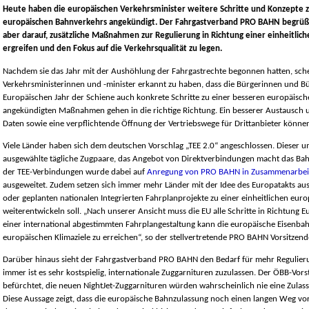
Heute haben die europäischen Verkehrsminister weitere Schritte und Konzepte 
europäischen Bahnverkehrs angekündigt. Der Fahrgastverband PRO BAHN begrüß
aber darauf, zusätzliche Maßnahmen zur Regulierung in Richtung einer einheitlic
ergreifen und den Fokus auf die Verkehrsqualität zu legen.
Nachdem sie das Jahr mit der Aushöhlung der Fahrgastrechte begonnen hatten, sche
Verkehrsministerinnen und -minister erkannt zu haben, dass die Bürgerinnen und 
Europäischen Jahr der Schiene auch konkrete Schritte zu einer besseren europäisch
angekündigten Maßnahmen gehen in die richtige Richtung. Ein besserer Austausch 
Daten sowie eine verpflichtende Öffnung der Vertriebswege für Drittanbieter kön
Viele Länder haben sich dem deutschen Vorschlag „TEE 2.0“ angeschlossen. Dieser um
ausgewählte tägliche Zugpaare, das Angebot von Direktverbindungen macht das Bah
der TEE-Verbindungen wurde dabei auf
Anregung von PRO BAHN in Zusammenarbeit
ausgeweitet. Zudem setzen sich immer mehr Länder mit der Idee des Europatakts au
oder geplanten nationalen Integrierten Fahrplanprojekte zu einer einheitlichen eur
weiterentwickeln soll. „Nach unserer Ansicht muss die EU alle Schritte in Richtung E
einer international abgestimmten Fahrplangestaltung kann die europäische Eisenbahn
europäischen Klimaziele zu erreichen“, so der stellvertretende PRO BAHN Vorsitzende 
Darüber hinaus sieht der Fahrgastverband PRO BAHN den Bedarf für mehr Regulierun
immer ist es sehr kostspielig, internationale Zuggarnituren zuzulassen. Der ÖBB-Vor
befürchtet, die neuen NightJet-Zuggarnituren würden wahrscheinlich nie eine Zulass
Diese Aussage zeigt, dass die europäische Bahnzulassung noch einen langen Weg vo