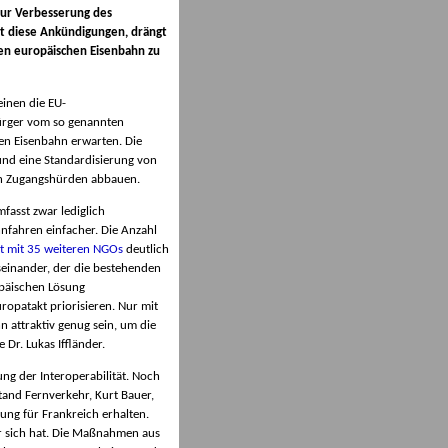
zur Verbesserung des
t diese Ankündigungen, drängt
hen europäischen Eisenbahn zu
inen die EU-
Bürger vom so genannten
en Eisenbahn erwarten. Die
und eine Standardisierung von
nen Zugangshürden abbauen.
fasst zwar lediglich
nfahren einfacher. Die Anzahl
 mit 35 weiteren NGOs
deutlich
seinander, der die bestehenden
opäischen Lösung
uropatakt priorisieren. Nur mit
 attraktiv genug sein, um die
Dr. Lukas Iffländer.
g der Interoperabilität. Noch
stand Fernverkehr, Kurt Bauer,
ung für Frankreich erhalten.
r sich hat. Die Maßnahmen aus