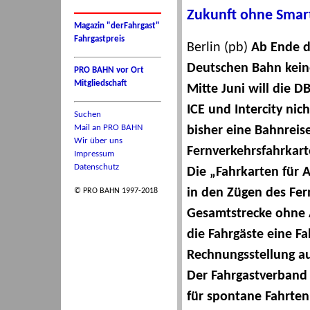
Zukunft ohne Smar
Magazin "derFahrgast"
Fahrgastpreis
Berlin (pb)
Ab Ende d
Deutschen Bahn keine
PRO BAHN vor Ort
Mitgliedschaft
Mitte Juni will die 
ICE und Intercity ni
Suchen
Mail an PRO BAHN
bisher eine Bahnrei
Wir über uns
Fernverkehrsfahrkar
Impressum
Datenschutz
Die „Fahrkarten für
in den Zügen des Fern
© PRO BAHN 1997-2018
Gesamtstrecke ohne A
die Fahrgäste eine F
Rechnungsstellung au
Der Fahrgastverband
für spontane Fahrten 