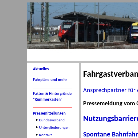
Aktuelles
Fahrgastverba
Fahrpläne und mehr
Ansprechpartner für 
Fakten & Hintergründe
"Kummerkasten"
Pressemeldung vom 0
Pressemitteilungen
Nutzungsbarrier
•
Bundesverband
•
Untergliederungen
Spontane Bahnfahrt
•
Kontakt