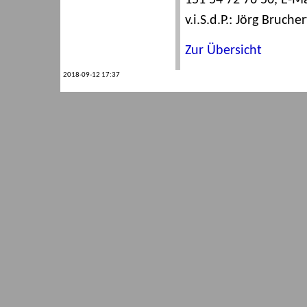
151 54 72 76 50, E-M
v.i.S.d.P.: Jörg Brucher
Zur Übersicht
2018-09-12 17:37