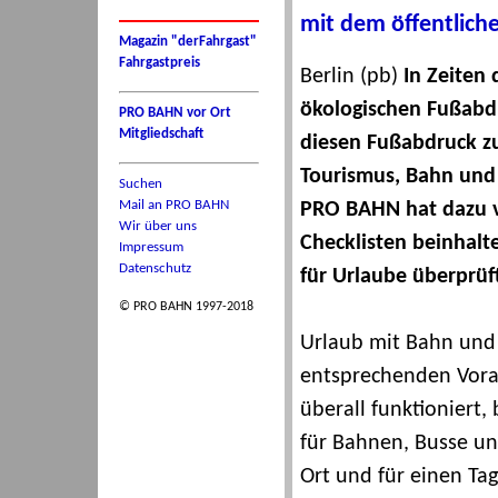
mit dem öffentlich
Magazin "derFahrgast"
Fahrgastpreis
Berlin (pb)
In Zeiten
ökologischen Fußabd
PRO BAHN vor Ort
Mitgliedschaft
diesen Fußabdruck zu
Tourismus, Bahn und
Suchen
Mail an PRO BAHN
PRO BAHN hat dazu vi
Wir über uns
Checklisten beinhalt
Impressum
Datenschutz
für Urlaube überprüf
© PRO BAHN 1997-2018
Urlaub mit Bahn und 
entsprechenden Vora
überall funktioniert
für Bahnen, Busse und
Ort und für einen Ta