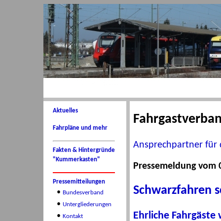
Aktuelles
Fahrgastverba
Fahrpläne und mehr
Ansprechpartner für 
Fakten & Hintergründe
"Kummerkasten"
Pressemeldung vom 0
Pressemitteilungen
Schwarzfahren s
•
Bundesverband
•
Untergliederungen
Ehrliche Fahrgäste
•
Kontakt