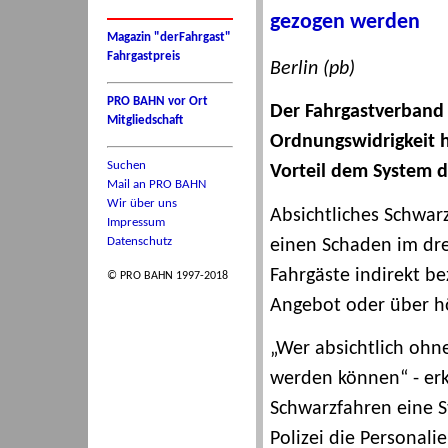
gezogen werden
Magazin "derFahrgast"
Fahrgastpreis
Berlin (pb)
PRO BAHN vor Ort
Der Fahrgastverband 
Mitgliedschaft
Ordnungswidrigkeit 
Suchen
Vorteil dem System d
Mail an PRO BAHN
Wir über uns
Absichtliches Schwarz
Impressum
Datenschutz
einen Schaden im drei
Fahrgäste indirekt b
© PRO BAHN 1997-2018
Angebot oder über hö
„Wer absichtlich ohn
werden können“ - er
Schwarzfahren eine St
Polizei die Personali