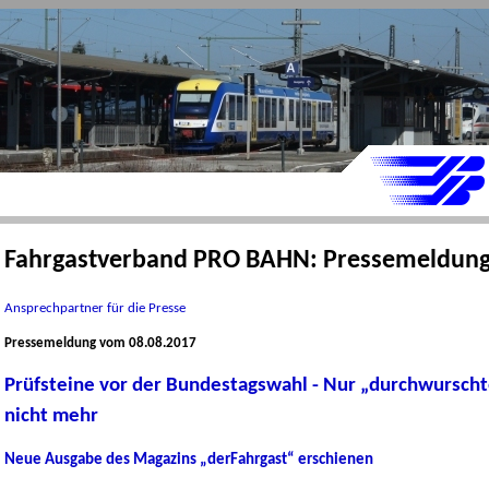
Fahrgastverband PRO BAHN: Pressemeldun
Ansprechpartner für die Presse
Pressemeldung vom 08.08.2017
Prüfsteine vor der Bundestagswahl - Nur „durchwurschte
nicht mehr
Neue Ausgabe des Magazins „derFahrgast“ erschienen