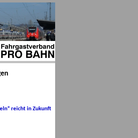
gen
ln“ reicht in Zukunft