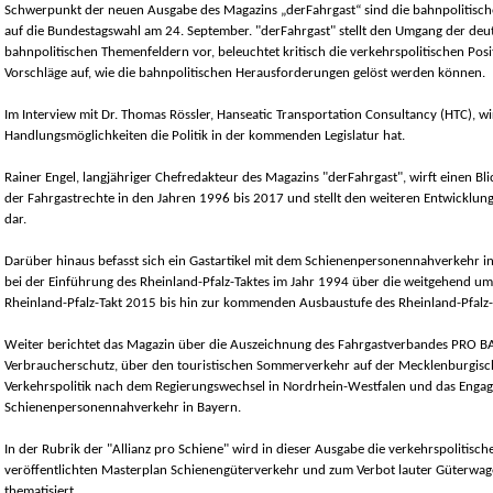
Schwerpunkt der neuen Ausgabe des Magazins „derFahrgast“ sind die bahnpolitisch
auf die Bundestagswahl am 24. September. "derFahrgast" stellt den Umgang der deut
bahnpolitischen Themenfeldern vor, beleuchtet kritisch die verkehrspolitischen Posi
Vorschläge auf, wie die bahnpolitischen Herausforderungen gelöst werden können.
Im Interview mit Dr. Thomas Rössler, Hanseatic Transportation Consultancy (HTC), wi
Handlungsmöglichkeiten die Politik in der kommenden Legislatur hat.
Rainer Engel, langjähriger Chefredakteur des Magazins "derFahrgast", wirft einen Bl
der Fahrgastrechte in den Jahren 1996 bis 2017 und stellt den weiteren Entwicklun
dar.
Darüber hinaus befasst sich ein Gastartikel mit dem Schienenpersonennahverkehr in
bei der Einführung des Rheinland-Pfalz-Taktes im Jahr 1994 über die weitgehend u
Rheinland-Pfalz-Takt 2015 bis hin zur kommenden Ausbaustufe des Rheinland-Pfalz-
Weiter berichtet das Magazin über die Auszeichnung des Fahrgastverbandes PRO 
Verbraucherschutz, über den touristischen Sommerverkehr auf der Mecklenburgisc
Verkehrspolitik nach dem Regierungswechsel in Nordrhein-Westfalen und das Engag
Schienenpersonennahverkehr in Bayern.
In der Rubrik der "Allianz pro Schiene" wird in dieser Ausgabe die verkehrspolitisc
veröffentlichten Masterplan Schienengüterverkehr und zum Verbot lauter Güterwa
thematisiert.