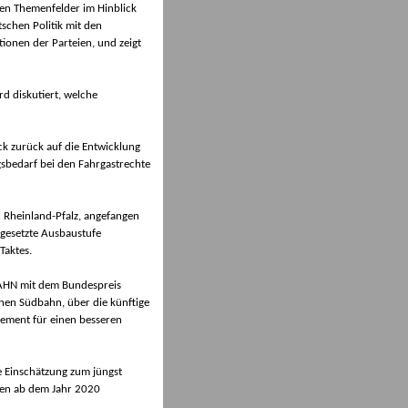
en Themenfelder im Hinblick
schen Politik mit den
tionen der Parteien, und zeigt
rd diskutiert, welche
ick zurück auf die Entwicklung
gsbedarf bei den Fahrgastrechte
 Rheinland-Pfalz, angefangen
mgesetzte Ausbaustufe
Taktes.
BAHN mit dem Bundespreis
hen Südbahn, über die künftige
ement für einen besseren
he Einschätzung zum jüngst
gen ab dem Jahr 2020