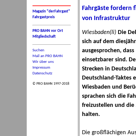
Fahrgäste fordern 
Magazin "derFahrgast"
von Infrastruktur
Fahrgastpreis
PRO BAHN vor Ort
Wiesbaden(li)
Die De
Mitgliedschaft
sich auf dem diesjäh
ausgesprochen, dass 
Suchen
Mail an PRO BAHN
einsetzbarer sind. D
Wir über uns
Impressum
Strecken in Deutschl
Datenschutz
Deutschland-Taktes e
© PRO BAHN 1997-2018
Wiesbaden und Berück
sprachen sich die Fah
freizustellen und die
halten.
Die großflächigen Aus