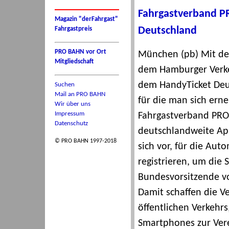
Fahrgastverband P
Magazin "derFahrgast"
Deutschland
Fahrgastpreis
PRO BAHN vor Ort
München (pb) Mit dem
Mitgliedschaft
dem Hamburger Verke
dem HandyTicket Deut
Suchen
Mail an PRO BAHN
für die man sich ern
Wir über uns
Impressum
Fahrgastverband PRO 
Datenschutz
deutschlandweite App
© PRO BAHN 1997-2018
sich vor, für die Au
registrieren, um die 
Bundesvorsitzende vo
Damit schaffen die V
öffentlichen Verkehrs
Smartphones zur Ver