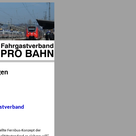
gen
astverband
ellte Fernbus-Konzept der