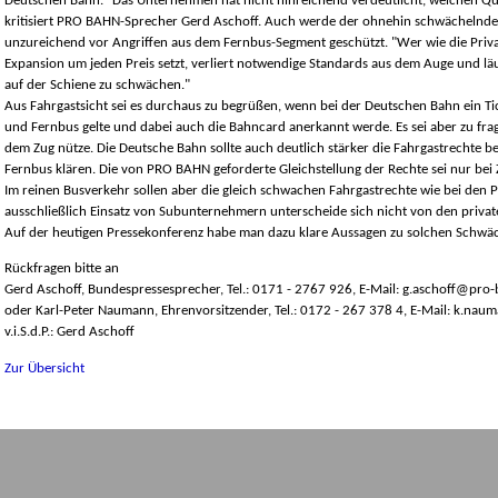
Deutschen Bahn. "Das Unternehmen hat nicht hinreichend verdeutlicht, welchen Qual
kritisiert PRO BAHN-Sprecher Gerd Aschoff. Auch werde der ohnehin schwächelnde
unzureichend vor Angriffen aus dem Fernbus-Segment geschützt. "Wer wie die Priv
Expansion um jeden Preis setzt, verliert notwendige Standards aus dem Auge und läu
auf der Schiene zu schwächen."
Aus Fahrgastsicht sei es durchaus zu begrüßen, wenn bei der Deutschen Bahn ein Tic
und Fernbus gelte und dabei auch die Bahncard anerkannt werde. Es sei aber zu fra
dem Zug nütze. Die Deutsche Bahn sollte auch deutlich stärker die Fahrgastrechte b
Fernbus klären. Die von PRO BAHN geforderte Gleichstellung der Rechte sei nur bei
Im reinen Busverkehr sollen aber die gleich schwachen Fahrgastrechte wie bei den P
ausschließlich Einsatz von Subunternehmern unterscheide sich nicht von den privat
Auf der heutigen Pressekonferenz habe man dazu klare Aussagen zu solchen Schwäc
Rückfragen bitte an
Gerd Aschoff, Bundespressesprecher, Tel.: 0171 - 2767 926, E-Mail: g.aschoff@pro
oder Karl-Peter Naumann, Ehrenvorsitzender, Tel.: 0172 - 267 378 4, E-Mail: k.n
v.i.S.d.P.: Gerd Aschoff
Zur Übersicht