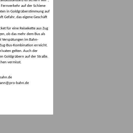
itätsstandard es sichern will",
 Fernverkehr auf der Schiene
aten in Goldgräberstimmung auf
ft Gefahr, das eigene Geschäft
ket für eine Reisekette aus Zug
gen, ob das mehr dem Bus als
ei Verspätungen im Bahn-
 Zug-Bus-Kombination erreicht.
rivaten gelten. Auch der
en Goldgräbern auf der Straße.
hen vermisst.
-bahn.de
aumann@pro-bahn.de