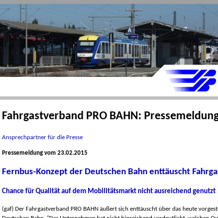
Fahrgastverband PRO BAHN: Pressemeldun
Ansprechpartner für die Presse
Pressemeldung vom 23.02.2015
Fernbus-Konzept der Deutschen Bahn enttäuscht Fahrg
Chance für Qualität auf dem Mobilitätsmarkt nicht ausreichend genutzt
(gaf) Der Fahrgastverband PRO BAHN äußert sich enttäuscht über das heute vorgest