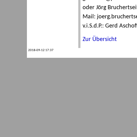
oder Jörg Bruchertseif
Mail: joerg.bruchert
v.i.S.d.P.: Gerd Aschof
Zur Übersicht
2018-09-12 17:37