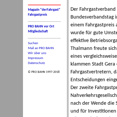
Der Fahrgastverband
Magazin "derFahrgast"
Fahrgastpreis
Bundesverbandstag i
einem Fahrgastpreis 
PRO BAHN vor Ort
Mitgliedschaft
wurde für gute Umste
effektive Betriebsorg
Suchen
Thalmann freute sich
Mail an PRO BAHN
Wir über uns
eines vergleichsweise
Impressum
Datenschutz
klammen Stadt Gera 
Fahrgastvertretern, da
© PRO BAHN 1997-2018
Entscheidungen eing
Der zweite Fahrgastpr
Nahverkehrsgesellsch
nach der Wende die 
und für Investitionen