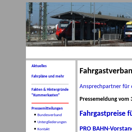
Aktuelles
Fahrgastverba
Fahrpläne und mehr
Ansprechpartner für 
Fakten & Hintergründe
"Kummerkasten"
Pressemeldung vom 3
Pressemitteilungen
Fahrgastpreise 
•
Bundesverband
•
Untergliederungen
PRO BAHN-Vorstands
•
Kontakt