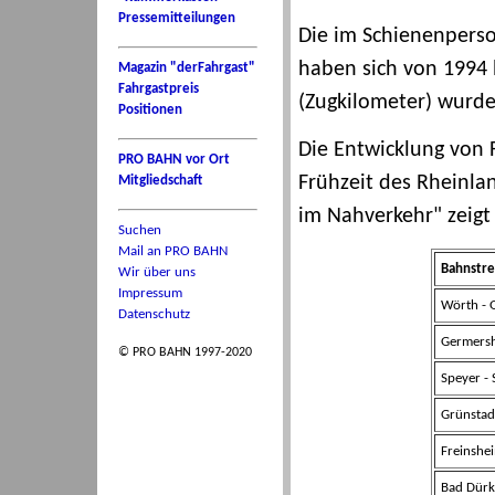
Pressemitteilungen
Die im Schienenpers
haben sich von 1994
Magazin "derFahrgast"
Fahrgastpreis
(Zugkilometer) wurd
Positionen
Die Entwicklung von 
PRO BAHN vor Ort
Frühzeit des Rheinlan
Mitgliedschaft
im Nahverkehr" zeigt 
Suchen
Mail an PRO BAHN
Bahnstre
Wir über uns
Impressum
Wörth - 
Datenschutz
Germersh
© PRO BAHN 1997-2020
Speyer - 
Grünstadt
Freinshe
Bad Dürk