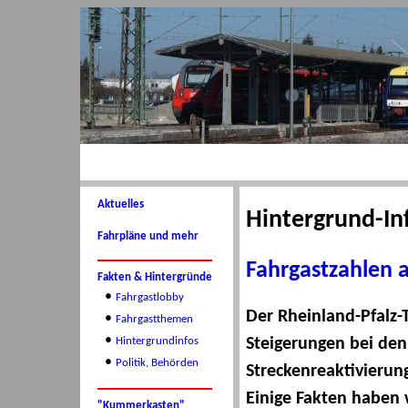
Aktuelles
Hintergrund-I
Fahrpläne und mehr
Fahrgastzahlen 
Fakten & Hintergründe
•
Fahrgastlobby
Der Rheinland-Pfalz-T
•
Fahrgastthemen
•
Steigerungen bei den
Hintergrundinfos
•
Politik, Behörden
Streckenreaktivierun
Einige Fakten haben 
"Kummerkasten"