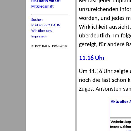
Bei fast jeder unpla
PRO BAHN vor Ort
Mitgliedschaft
unzureichenden Infor
worden, und jedes ma
Suchen
Mail an PRO BAHN
Wirklichkeit aussieht
Wir über uns
überdeutlich. Im fol
Impressum
gezeigt, für andere B
© PRO BAHN 1997-2018
11.16 Uhr
Um 11.16 Uhr zeigte 
noch die fast schon 
Zuges. Ansonsten sah