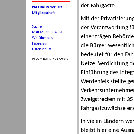
der Fahrgäste.
PRO BAHN vor Ort
Mitgliedschaft
Mit der Privatisieru
Suchen
der Verantwortung fü
Mail an PRO BAHN
einer trägen Behörde
Wir über uns
Impressum
die Bürger wesentlic
Datenschutz
bedeutet für den Fa
© PRO BAHN 1997-2022
Netze, Verdichtung d
Einführung des Integ
Werdenfels stellte g
Verkehrsunternehmen e
Zweigstrecken mit 35
Fahrgastzuwächse erz
In vielen Ländern wer
bleibt hier eine Aus